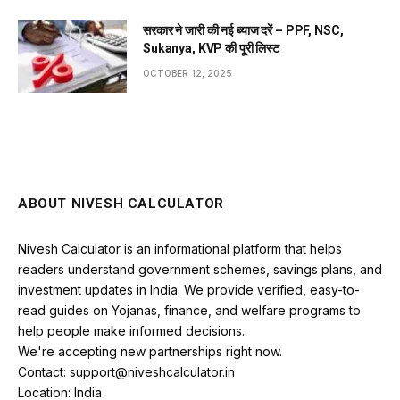
सरकार ने जारी की नई ब्याज दरें – PPF, NSC,
Sukanya, KVP की पूरी लिस्ट
OCTOBER 12, 2025
ABOUT NIVESH CALCULATOR
Nivesh Calculator is an informational platform that helps
readers understand government schemes, savings plans, and
investment updates in India. We provide verified, easy-to-
read guides on Yojanas, finance, and welfare programs to
help people make informed decisions.
We're accepting new partnerships right now.
Contact: support@niveshcalculator.in
Location: India