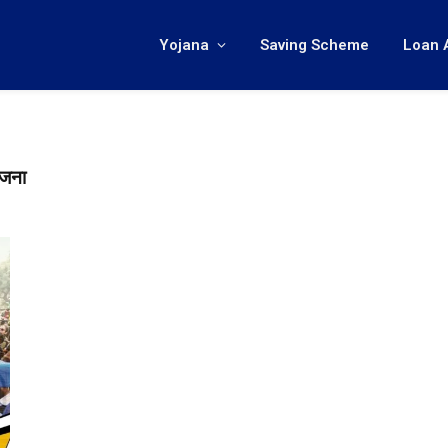
Yojana
Saving Scheme
Loan 
योजना