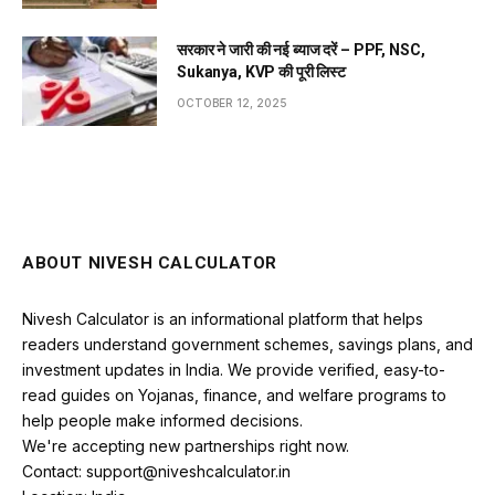
सरकार ने जारी की नई ब्याज दरें – PPF, NSC,
Sukanya, KVP की पूरी लिस्ट
OCTOBER 12, 2025
ABOUT NIVESH CALCULATOR
Nivesh Calculator is an informational platform that helps
readers understand government schemes, savings plans, and
investment updates in India. We provide verified, easy-to-
read guides on Yojanas, finance, and welfare programs to
help people make informed decisions.
We're accepting new partnerships right now.
Contact: support@niveshcalculator.in