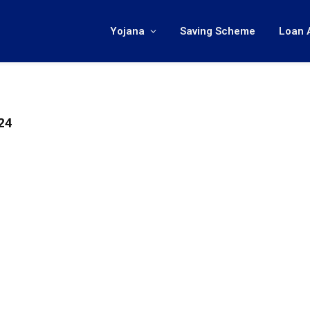
Yojana
Saving Scheme
Loan 
24