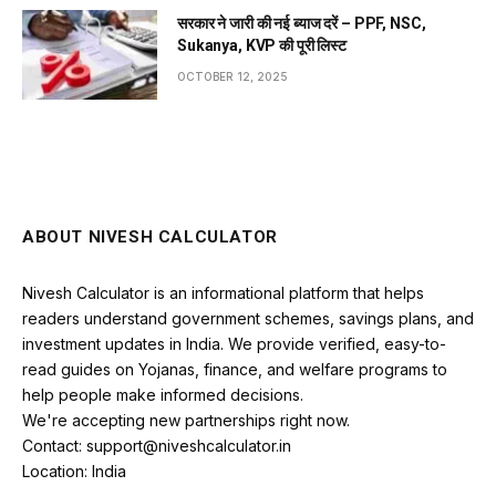
सरकार ने जारी की नई ब्याज दरें – PPF, NSC,
Sukanya, KVP की पूरी लिस्ट
OCTOBER 12, 2025
ABOUT NIVESH CALCULATOR
Nivesh Calculator is an informational platform that helps
readers understand government schemes, savings plans, and
investment updates in India. We provide verified, easy-to-
read guides on Yojanas, finance, and welfare programs to
help people make informed decisions.
We're accepting new partnerships right now.
Contact: support@niveshcalculator.in
Location: India