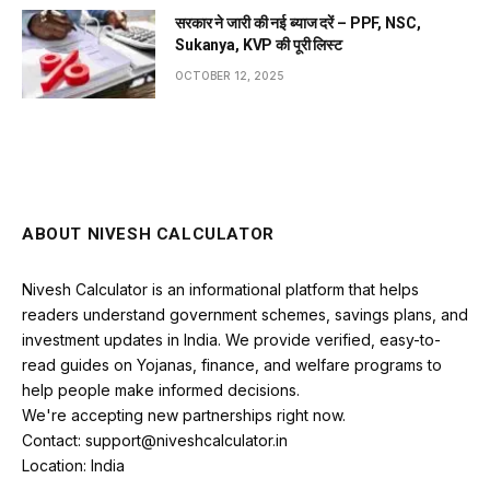
सरकार ने जारी की नई ब्याज दरें – PPF, NSC,
Sukanya, KVP की पूरी लिस्ट
OCTOBER 12, 2025
ABOUT NIVESH CALCULATOR
Nivesh Calculator is an informational platform that helps
readers understand government schemes, savings plans, and
investment updates in India. We provide verified, easy-to-
read guides on Yojanas, finance, and welfare programs to
help people make informed decisions.
We're accepting new partnerships right now.
Contact: support@niveshcalculator.in
Location: India