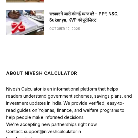
सरकार ने जारी की नई ब्याज दरें – PPF, NSC,
Sukanya, KVP की पूरी लिस्ट
OCTOBER 12, 2025
ABOUT NIVESH CALCULATOR
Nivesh Calculator is an informational platform that helps
readers understand government schemes, savings plans, and
investment updates in India. We provide verified, easy-to-
read guides on Yojanas, finance, and welfare programs to
help people make informed decisions.
We're accepting new partnerships right now.
Contact: support@niveshcalculator.in