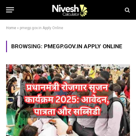
Home
»
pmegp.gov.in Apply Online
BROWSING:
PMEGP.GOV.IN APPLY ONLINE