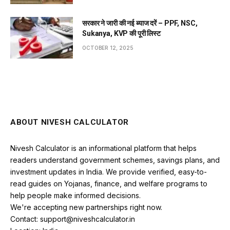
सरकार ने जारी की नई ब्याज दरें – PPF, NSC,
Sukanya, KVP की पूरी लिस्ट
OCTOBER 12, 2025
ABOUT NIVESH CALCULATOR
Nivesh Calculator is an informational platform that helps
readers understand government schemes, savings plans, and
investment updates in India. We provide verified, easy-to-
read guides on Yojanas, finance, and welfare programs to
help people make informed decisions.
We're accepting new partnerships right now.
Contact: support@niveshcalculator.in