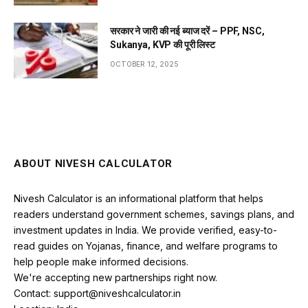
सरकार ने जारी की नई ब्याज दरें – PPF, NSC,
Sukanya, KVP की पूरी लिस्ट
OCTOBER 12, 2025
ABOUT NIVESH CALCULATOR
Nivesh Calculator is an informational platform that helps
readers understand government schemes, savings plans, and
investment updates in India. We provide verified, easy-to-
read guides on Yojanas, finance, and welfare programs to
help people make informed decisions.
We're accepting new partnerships right now.
Contact: support@niveshcalculator.in