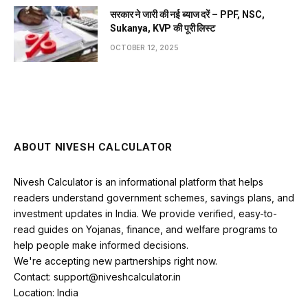
सरकार ने जारी की नई ब्याज दरें – PPF, NSC,
Sukanya, KVP की पूरी लिस्ट
OCTOBER 12, 2025
ABOUT NIVESH CALCULATOR
Nivesh Calculator is an informational platform that helps
readers understand government schemes, savings plans, and
investment updates in India. We provide verified, easy-to-
read guides on Yojanas, finance, and welfare programs to
help people make informed decisions.
We're accepting new partnerships right now.
Contact: support@niveshcalculator.in
Location: India