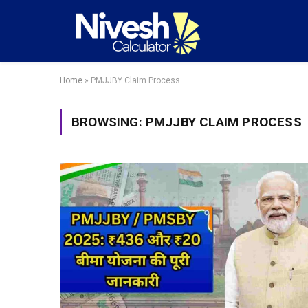
Home
»
PMJJBY Claim Process
BROWSING:
PMJJBY CLAIM PROCESS