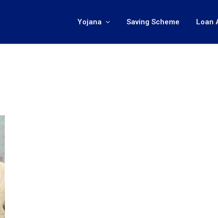
Yojana
Saving Scheme
Loan 