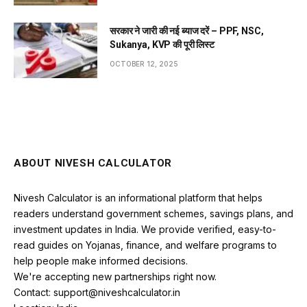
सरकार ने जारी की नई ब्याज दरें – PPF, NSC,
Sukanya, KVP की पूरी लिस्ट
OCTOBER 12, 2025
ABOUT NIVESH CALCULATOR
Nivesh Calculator is an informational platform that helps
readers understand government schemes, savings plans, and
investment updates in India. We provide verified, easy-to-
read guides on Yojanas, finance, and welfare programs to
help people make informed decisions.
We're accepting new partnerships right now.
Contact: support@niveshcalculator.in