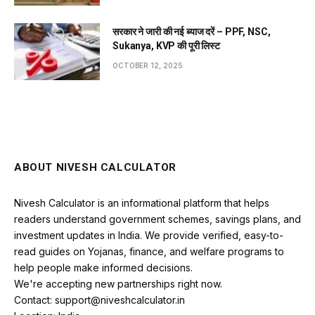
सरकार ने जारी की नई ब्याज दरें – PPF, NSC,
Sukanya, KVP की पूरी लिस्ट
OCTOBER 12, 2025
ABOUT NIVESH CALCULATOR
Nivesh Calculator is an informational platform that helps
readers understand government schemes, savings plans, and
investment updates in India. We provide verified, easy-to-
read guides on Yojanas, finance, and welfare programs to
help people make informed decisions.
We're accepting new partnerships right now.
Contact: support@niveshcalculator.in