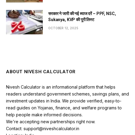
सरकार ने जारी की नई ब्याज दरें – PPF, NSC,
Sukanya, KVP की पूरी लिस्ट
OCTOBER 12, 2025
ABOUT NIVESH CALCULATOR
Nivesh Calculator is an informational platform that helps
readers understand government schemes, savings plans, and
investment updates in India. We provide verified, easy-to-
read guides on Yojanas, finance, and welfare programs to
help people make informed decisions.
We're accepting new partnerships right now.
Contact: support@niveshcalculator.in