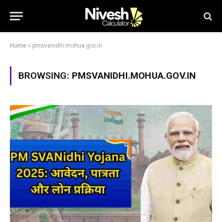
Home
»
pmsvanidhi.mohua.gov.in
BROWSING:
PMSVANIDHI.MOHUA.GOV.IN