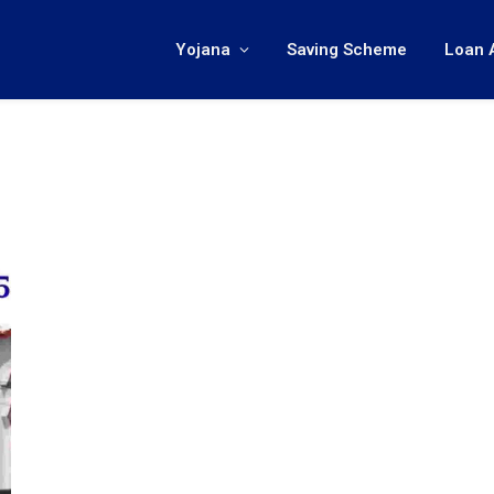
Yojana
Saving Scheme
Loan 