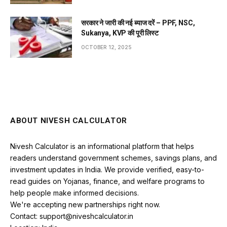
सरकार ने जारी की नई ब्याज दरें – PPF, NSC,
Sukanya, KVP की पूरी लिस्ट
OCTOBER 12, 2025
ABOUT NIVESH CALCULATOR
Nivesh Calculator is an informational platform that helps
readers understand government schemes, savings plans, and
investment updates in India. We provide verified, easy-to-
read guides on Yojanas, finance, and welfare programs to
help people make informed decisions.
We're accepting new partnerships right now.
Contact: support@niveshcalculator.in