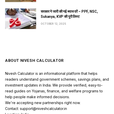
सरकार ने जारी की नई ब्याज दरें – PPF, NSC,
Sukanya, KVP की पूरी लिस्ट
OCTOBER 12, 2025
ABOUT NIVESH CALCULATOR
Nivesh Calculator is an informational platform that helps
readers understand government schemes, savings plans, and
investment updates in India. We provide verified, easy-to-
read guides on Yojanas, finance, and welfare programs to
help people make informed decisions.
We're accepting new partnerships right now.
Contact: support@niveshcalculator.in