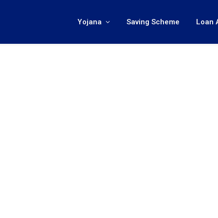
Yojana
Saving Scheme
Loan 
…