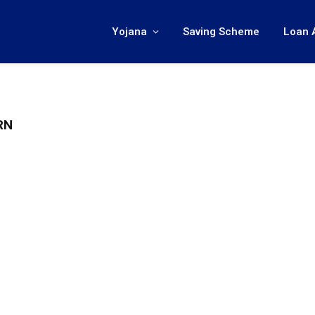
Yojana
Saving Scheme
Loan 
RN